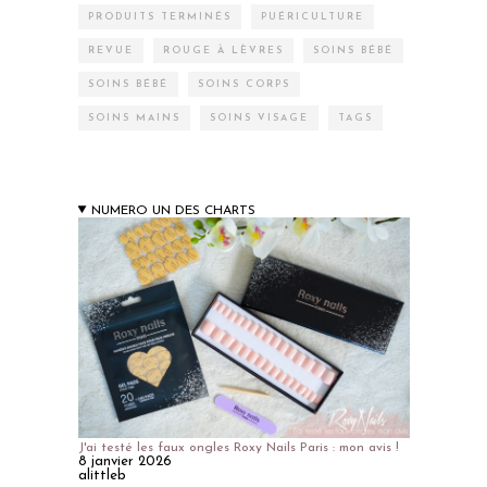
PRODUITS TERMINÉS
PUÉRICULTURE
REVUE
ROUGE À LÈVRES
SOINS BÉBÉ
SOINS BÉBÉ
SOINS CORPS
SOINS MAINS
SOINS VISAGE
TAGS
NUMERO UN DES CHARTS
J'ai testé les faux ongles Roxy Nails Paris : mon avis !
8 janvier 2026
alittleb