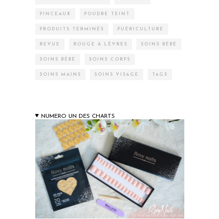
PINCEAUX
POUDRE TEINT
PRODUITS TERMINÉS
PUÉRICULTURE
REVUE
ROUGE À LÈVRES
SOINS BÉBÉ
SOINS BÉBÉ
SOINS CORPS
SOINS MAINS
SOINS VISAGE
TAGS
NUMERO UN DES CHARTS