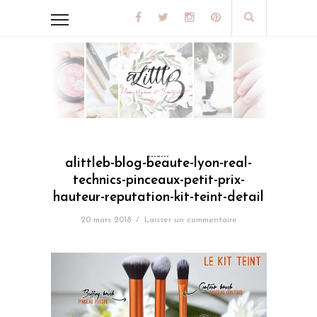
alittleb-blog-beaute-lyon-real-
technics-pinceaux-petit-prix-
hauteur-reputation-kit-teint-detail
20 mars 2018
/
Laisser un commentaire