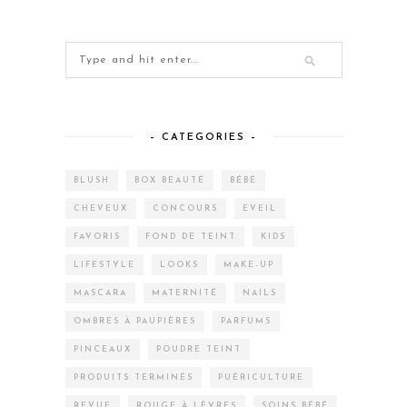
– CATEGORIES –
BLUSH
BOX BEAUTÉ
BÉBÉ
CHEVEUX
CONCOURS
EVEIL
FAVORIS
FOND DE TEINT
KIDS
LIFESTYLE
LOOKS
MAKE-UP
MASCARA
MATERNITÉ
NAILS
OMBRES À PAUPIÈRES
PARFUMS
PINCEAUX
POUDRE TEINT
PRODUITS TERMINÉS
PUÉRICULTURE
REVUE
ROUGE À LÈVRES
SOINS BÉBÉ