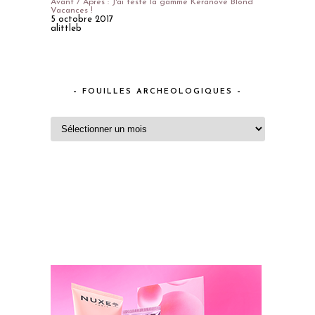
Avant / Après : J'ai testé la gamme Keranove Blond
Vacances !
5 octobre 2017
alittleb
– FOUILLES ARCHEOLOGIQUES –