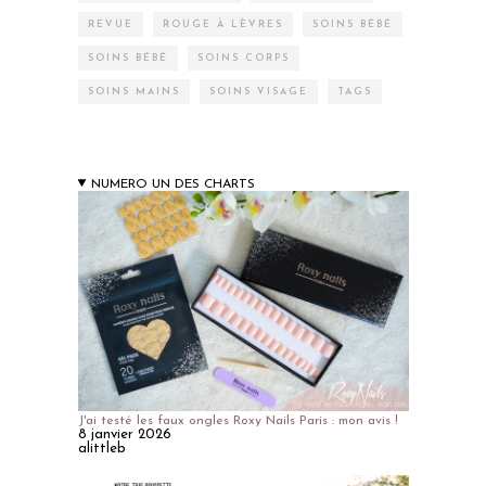
REVUE
ROUGE À LÈVRES
SOINS BÉBÉ
SOINS BÉBÉ
SOINS CORPS
SOINS MAINS
SOINS VISAGE
TAGS
NUMERO UN DES CHARTS
J'ai testé les faux ongles Roxy Nails Paris : mon avis !
8 janvier 2026
alittleb