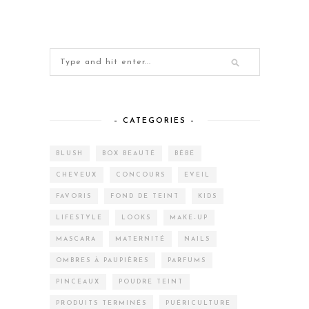
– CATEGORIES –
BLUSH
BOX BEAUTÉ
BÉBÉ
CHEVEUX
CONCOURS
EVEIL
FAVORIS
FOND DE TEINT
KIDS
LIFESTYLE
LOOKS
MAKE-UP
MASCARA
MATERNITÉ
NAILS
OMBRES À PAUPIÈRES
PARFUMS
PINCEAUX
POUDRE TEINT
PRODUITS TERMINÉS
PUÉRICULTURE