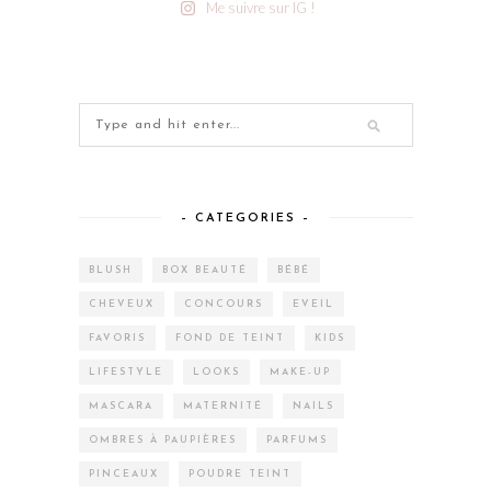
Me suivre sur IG !
– CATEGORIES –
BLUSH
BOX BEAUTÉ
BÉBÉ
CHEVEUX
CONCOURS
EVEIL
FAVORIS
FOND DE TEINT
KIDS
LIFESTYLE
LOOKS
MAKE-UP
MASCARA
MATERNITÉ
NAILS
OMBRES À PAUPIÈRES
PARFUMS
PINCEAUX
POUDRE TEINT