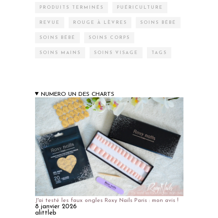
PRODUITS TERMINÉS
PUÉRICULTURE
REVUE
ROUGE À LÈVRES
SOINS BÉBÉ
SOINS BÉBÉ
SOINS CORPS
SOINS MAINS
SOINS VISAGE
TAGS
NUMERO UN DES CHARTS
J'ai testé les faux ongles Roxy Nails Paris : mon avis !
8 janvier 2026
alittleb