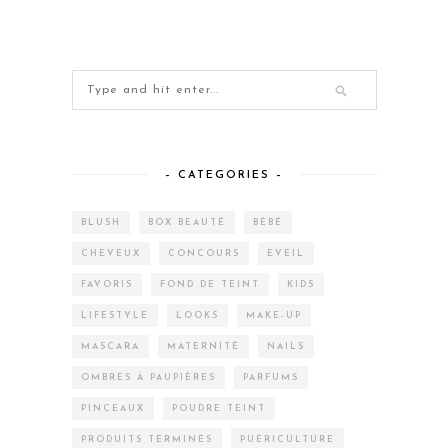
– CATEGORIES –
BLUSH
BOX BEAUTÉ
BÉBÉ
CHEVEUX
CONCOURS
EVEIL
FAVORIS
FOND DE TEINT
KIDS
LIFESTYLE
LOOKS
MAKE-UP
MASCARA
MATERNITÉ
NAILS
OMBRES À PAUPIÈRES
PARFUMS
PINCEAUX
POUDRE TEINT
PRODUITS TERMINÉS
PUÉRICULTURE