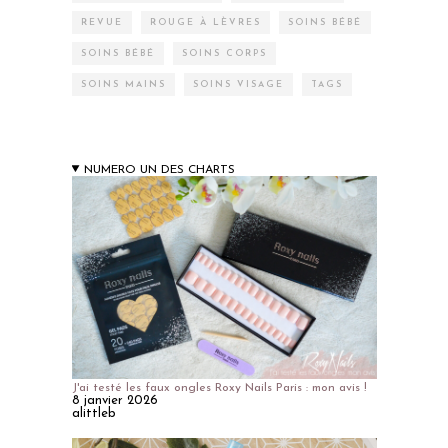
REVUE
ROUGE À LÈVRES
SOINS BÉBÉ
SOINS BÉBÉ
SOINS CORPS
SOINS MAINS
SOINS VISAGE
TAGS
NUMERO UN DES CHARTS
J'ai testé les faux ongles Roxy Nails Paris : mon avis !
8 janvier 2026
alittleb