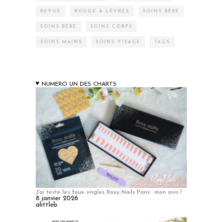
REVUE
ROUGE À LÈVRES
SOINS BÉBÉ
SOINS BÉBÉ
SOINS CORPS
SOINS MAINS
SOINS VISAGE
TAGS
NUMERO UN DES CHARTS
J'ai testé les faux ongles Roxy Nails Paris : mon avis !
8 janvier 2026
alittleb