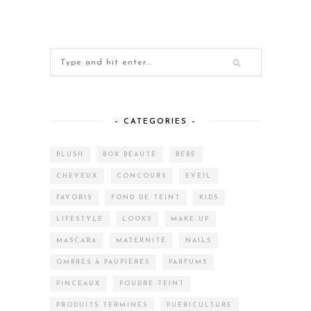
– CATEGORIES –
BLUSH
BOX BEAUTÉ
BÉBÉ
CHEVEUX
CONCOURS
EVEIL
FAVORIS
FOND DE TEINT
KIDS
LIFESTYLE
LOOKS
MAKE-UP
MASCARA
MATERNITÉ
NAILS
OMBRES À PAUPIÈRES
PARFUMS
PINCEAUX
POUDRE TEINT
PRODUITS TERMINÉS
PUÉRICULTURE