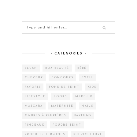
– CATEGORIES –
BLUSH
BOX BEAUTÉ
BÉBÉ
CHEVEUX
CONCOURS
EVEIL
FAVORIS
FOND DE TEINT
KIDS
LIFESTYLE
LOOKS
MAKE-UP
MASCARA
MATERNITÉ
NAILS
OMBRES À PAUPIÈRES
PARFUMS
PINCEAUX
POUDRE TEINT
PRODUITS TERMINÉS
PUÉRICULTURE