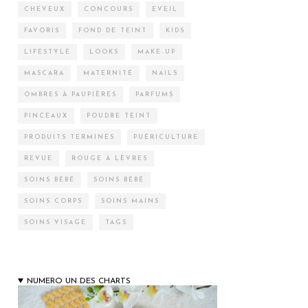
CHEVEUX
CONCOURS
EVEIL
FAVORIS
FOND DE TEINT
KIDS
LIFESTYLE
LOOKS
MAKE-UP
MASCARA
MATERNITÉ
NAILS
OMBRES À PAUPIÈRES
PARFUMS
PINCEAUX
POUDRE TEINT
PRODUITS TERMINÉS
PUÉRICULTURE
REVUE
ROUGE À LÈVRES
SOINS BÉBÉ
SOINS BÉBÉ
SOINS CORPS
SOINS MAINS
SOINS VISAGE
TAGS
NUMERO UN DES CHARTS