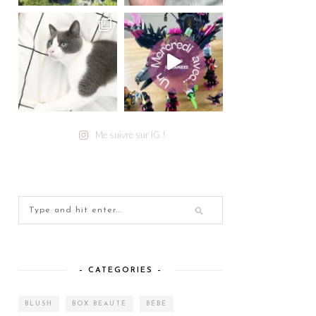
Me suivre sur IG !
– CATEGORIES –
BLUSH
BOX BEAUTÉ
BÉBÉ