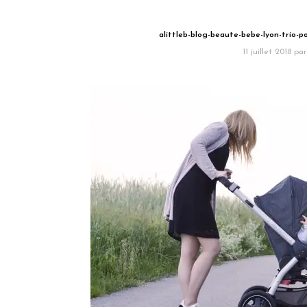
alittleb-blog-beaute-bebe-lyon-trio-
11 juillet 2018
par