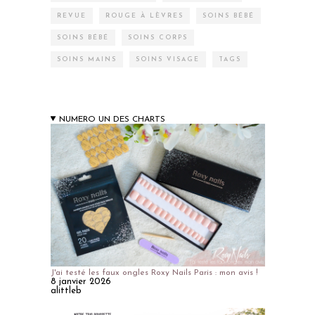
REVUE
ROUGE À LÈVRES
SOINS BÉBÉ
SOINS BÉBÉ
SOINS CORPS
SOINS MAINS
SOINS VISAGE
TAGS
NUMERO UN DES CHARTS
J'ai testé les faux ongles Roxy Nails Paris : mon avis !
8 janvier 2026
alittleb