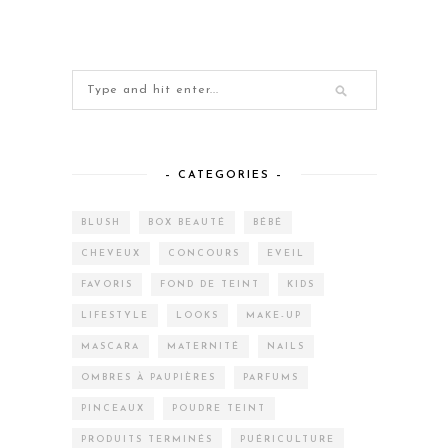
– CATEGORIES –
BLUSH
BOX BEAUTÉ
BÉBÉ
CHEVEUX
CONCOURS
EVEIL
FAVORIS
FOND DE TEINT
KIDS
LIFESTYLE
LOOKS
MAKE-UP
MASCARA
MATERNITÉ
NAILS
OMBRES À PAUPIÈRES
PARFUMS
PINCEAUX
POUDRE TEINT
PRODUITS TERMINÉS
PUÉRICULTURE