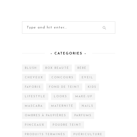
– CATEGORIES –
BLUSH
BOX BEAUTÉ
BÉBÉ
CHEVEUX
CONCOURS
EVEIL
FAVORIS
FOND DE TEINT
KIDS
LIFESTYLE
LOOKS
MAKE-UP
MASCARA
MATERNITÉ
NAILS
OMBRES À PAUPIÈRES
PARFUMS
PINCEAUX
POUDRE TEINT
PRODUITS TERMINÉS
PUÉRICULTURE