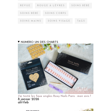
REVUE
ROUGE À LÈVRES
SOINS BÉBÉ
SOINS BÉBÉ
SOINS CORPS
SOINS MAINS
SOINS VISAGE
TAGS
NUMERO UN DES CHARTS
J'ai testé les faux ongles Roxy Nails Paris : mon avis !
8 janvier 2026
alittleb