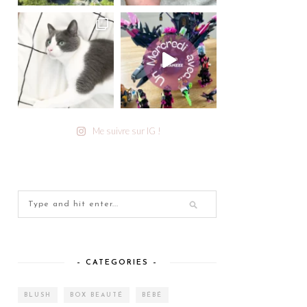
Me suivre sur IG !
– CATEGORIES –
BLUSH
BOX BEAUTÉ
BÉBÉ