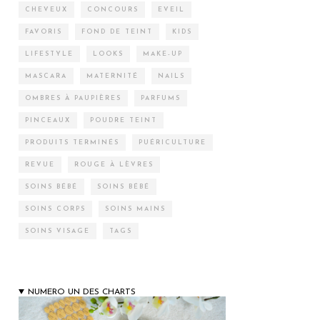
CHEVEUX
CONCOURS
EVEIL
FAVORIS
FOND DE TEINT
KIDS
LIFESTYLE
LOOKS
MAKE-UP
MASCARA
MATERNITÉ
NAILS
OMBRES À PAUPIÈRES
PARFUMS
PINCEAUX
POUDRE TEINT
PRODUITS TERMINÉS
PUÉRICULTURE
REVUE
ROUGE À LÈVRES
SOINS BÉBÉ
SOINS BÉBÉ
SOINS CORPS
SOINS MAINS
SOINS VISAGE
TAGS
NUMERO UN DES CHARTS