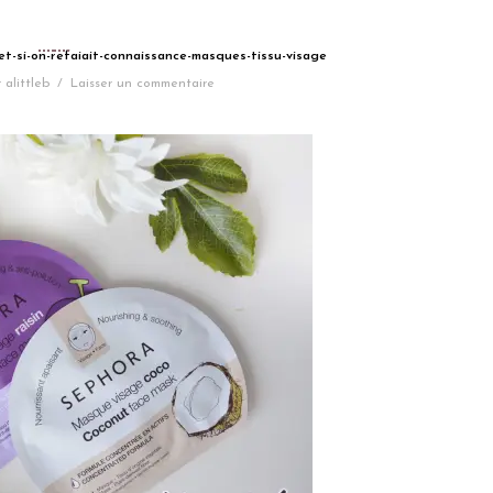
et-si-on-refaiait-connaissance-masques-tissu-visage
r
alittleb
/
Laisser un commentaire