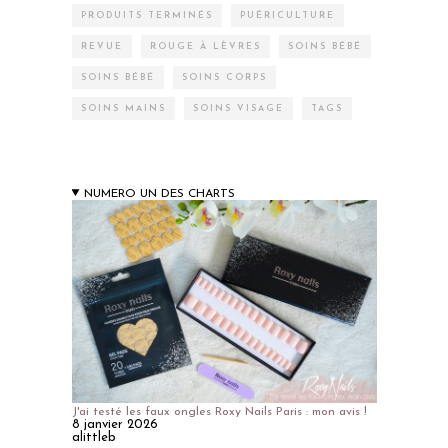
PRODUITS TERMINÉS
PUÉRICULTURE
REVUE
ROUGE À LÈVRES
SOINS BÉBÉ
SOINS BÉBÉ
SOINS CORPS
SOINS MAINS
SOINS VISAGE
TAGS
NUMERO UN DES CHARTS
J'ai testé les faux ongles Roxy Nails Paris : mon avis !
8 janvier 2026
alittleb