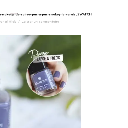
mon-makeup-de-soiree-pas-a-pas-smokey-le-vernis_SWATCH
par
alittleb
/
Laisser un commentaire