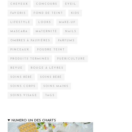
CHEVEUX
CONCOURS
EVEIL
FAVORIS
FOND DE TEINT
KIDS
LIFESTYLE
LOOKS
MAKE-UP
MASCARA
MATERNITÉ
NAILS
OMBRES À PAUPIÈRES
PARFUMS
PINCEAUX
POUDRE TEINT
PRODUITS TERMINÉS
PUÉRICULTURE
REVUE
ROUGE À LÈVRES
SOINS BÉBÉ
SOINS BÉBÉ
SOINS CORPS
SOINS MAINS
SOINS VISAGE
TAGS
NUMERO UN DES CHARTS