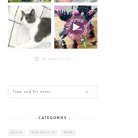
Me suivre sur IG !
– CATEGORIES –
BLUSH
BOX BEAUTÉ
BÉBÉ