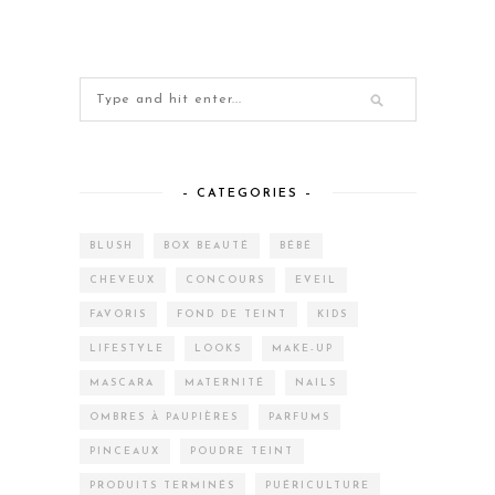
– CATEGORIES –
BLUSH
BOX BEAUTÉ
BÉBÉ
CHEVEUX
CONCOURS
EVEIL
FAVORIS
FOND DE TEINT
KIDS
LIFESTYLE
LOOKS
MAKE-UP
MASCARA
MATERNITÉ
NAILS
OMBRES À PAUPIÈRES
PARFUMS
PINCEAUX
POUDRE TEINT
PRODUITS TERMINÉS
PUÉRICULTURE