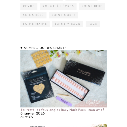
REVUE
ROUGE À LÈVRES
SOINS BÉBÉ
SOINS BÉBÉ
SOINS CORPS
SOINS MAINS
SOINS VISAGE
TAGS
NUMERO UN DES CHARTS
J'ai testé les faux ongles Roxy Nails Paris : mon avis !
8 janvier 2026
alittleb