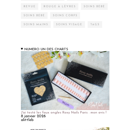
REVUE
ROUGE À LÈVRES
SOINS BÉBÉ
SOINS BÉBÉ
SOINS CORPS
SOINS MAINS
SOINS VISAGE
TAGS
NUMERO UN DES CHARTS
J'ai testé les faux ongles Roxy Nails Paris : mon avis !
8 janvier 2026
alittleb