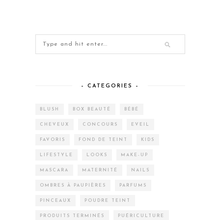
– CATEGORIES –
BLUSH
BOX BEAUTÉ
BÉBÉ
CHEVEUX
CONCOURS
EVEIL
FAVORIS
FOND DE TEINT
KIDS
LIFESTYLE
LOOKS
MAKE-UP
MASCARA
MATERNITÉ
NAILS
OMBRES À PAUPIÈRES
PARFUMS
PINCEAUX
POUDRE TEINT
PRODUITS TERMINÉS
PUÉRICULTURE