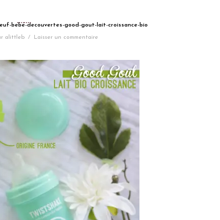
neuf-bebe-decouvertes-good-gout-lait-croissance-bio
r
alittleb
/
Laisser un commentaire