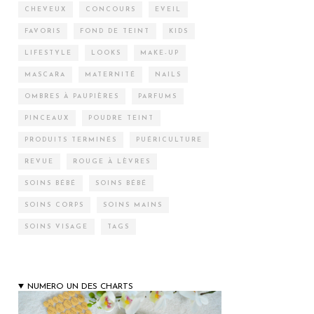
CHEVEUX
CONCOURS
EVEIL
FAVORIS
FOND DE TEINT
KIDS
LIFESTYLE
LOOKS
MAKE-UP
MASCARA
MATERNITÉ
NAILS
OMBRES À PAUPIÈRES
PARFUMS
PINCEAUX
POUDRE TEINT
PRODUITS TERMINÉS
PUÉRICULTURE
REVUE
ROUGE À LÈVRES
SOINS BÉBÉ
SOINS BÉBÉ
SOINS CORPS
SOINS MAINS
SOINS VISAGE
TAGS
NUMERO UN DES CHARTS