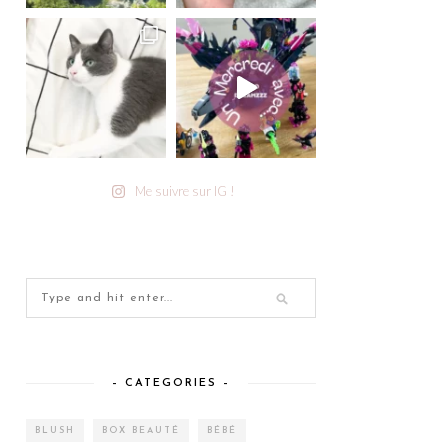
Me suivre sur IG !
– CATEGORIES –
BLUSH
BOX BEAUTÉ
BÉBÉ