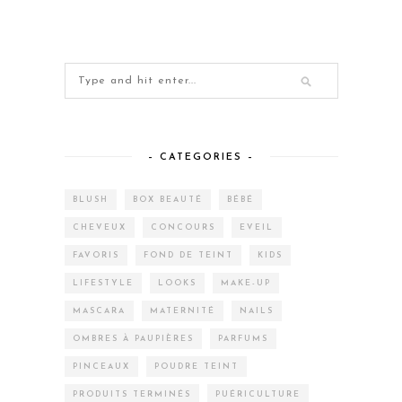
– CATEGORIES –
BLUSH
BOX BEAUTÉ
BÉBÉ
CHEVEUX
CONCOURS
EVEIL
FAVORIS
FOND DE TEINT
KIDS
LIFESTYLE
LOOKS
MAKE-UP
MASCARA
MATERNITÉ
NAILS
OMBRES À PAUPIÈRES
PARFUMS
PINCEAUX
POUDRE TEINT
PRODUITS TERMINÉS
PUÉRICULTURE