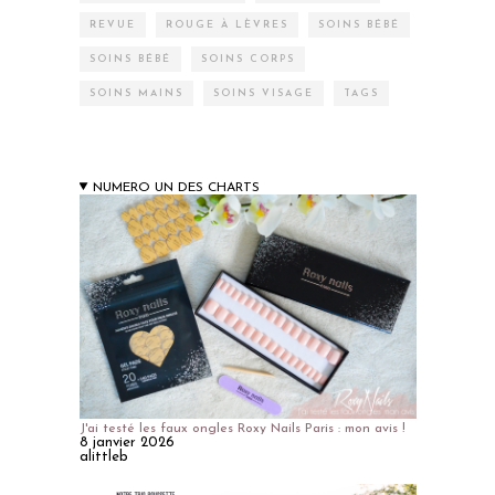
REVUE
ROUGE À LÈVRES
SOINS BÉBÉ
SOINS BÉBÉ
SOINS CORPS
SOINS MAINS
SOINS VISAGE
TAGS
NUMERO UN DES CHARTS
J'ai testé les faux ongles Roxy Nails Paris : mon avis !
8 janvier 2026
alittleb