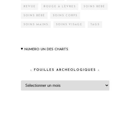
REVUE
ROUGE À LÈVRES
SOINS BÉBÉ
SOINS BÉBÉ
SOINS CORPS
SOINS MAINS
SOINS VISAGE
TAGS
NUMERO UN DES CHARTS
– FOUILLES ARCHEOLOGIQUES –