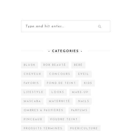
– CATEGORIES –
BLUSH
BOX BEAUTÉ
BÉBÉ
CHEVEUX
CONCOURS
EVEIL
FAVORIS
FOND DE TEINT
KIDS
LIFESTYLE
LOOKS
MAKE-UP
MASCARA
MATERNITÉ
NAILS
OMBRES À PAUPIÈRES
PARFUMS
PINCEAUX
POUDRE TEINT
PRODUITS TERMINÉS
PUÉRICULTURE