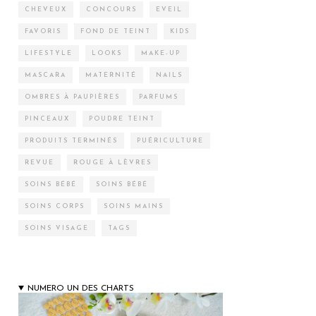
CHEVEUX
CONCOURS
EVEIL
FAVORIS
FOND DE TEINT
KIDS
LIFESTYLE
LOOKS
MAKE-UP
MASCARA
MATERNITÉ
NAILS
OMBRES À PAUPIÈRES
PARFUMS
PINCEAUX
POUDRE TEINT
PRODUITS TERMINÉS
PUÉRICULTURE
REVUE
ROUGE À LÈVRES
SOINS BÉBÉ
SOINS BÉBÉ
SOINS CORPS
SOINS MAINS
SOINS VISAGE
TAGS
NUMERO UN DES CHARTS