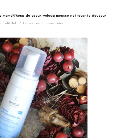
ebe-maman-coup-de-coeur-weleda-mousse-nettoyante-douceur
ar
alittleb
/
Laisser un commentaire