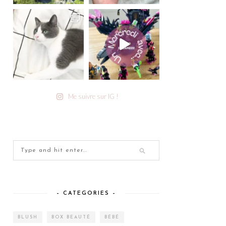
Me suivre sur IG !
– CATEGORIES –
BLUSH
BOX BEAUTÉ
BÉBÉ