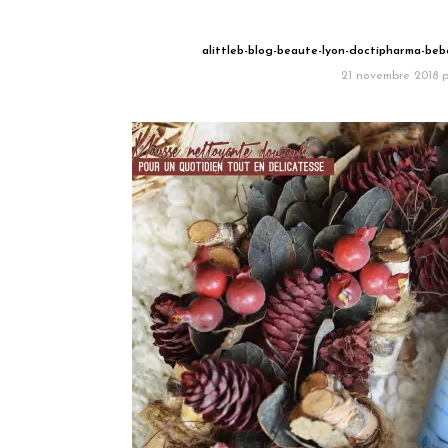
alittleb-blog-beaute-lyon-doctipharma-b
21 novembre 2018
p