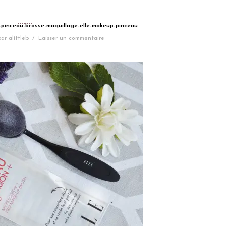
t-pinceau-brosse-maquillage-elle-makeup-pinceau
par
alittleb
/
Laisser un commentaire