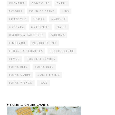
CHEVEUX
CONCOURS
EVEIL
FAVORIS
FOND DE TEINT
KIDS
LIFESTYLE
LOOKS
MAKE-UP
MASCARA
MATERNITÉ
NAILS
OMBRES À PAUPIÈRES
PARFUMS
PINCEAUX
POUDRE TEINT
PRODUITS TERMINÉS
PUÉRICULTURE
REVUE
ROUGE À LÈVRES
SOINS BÉBÉ
SOINS BÉBÉ
SOINS CORPS
SOINS MAINS
SOINS VISAGE
TAGS
NUMERO UN DES CHARTS