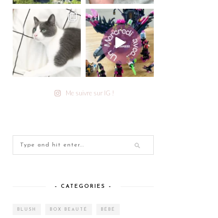
Me suivre sur IG !
– CATEGORIES –
BLUSH
BOX BEAUTÉ
BÉBÉ