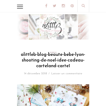
alittleb-blog-beaute-bebe-lyon-
shooting-de-noel-idee-cadeau-
carteland-carte1
14 décembre 2018
/
Laisser un commentaire