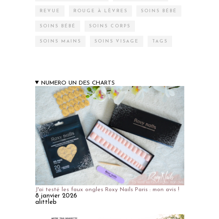
REVUE
ROUGE À LÈVRES
SOINS BÉBÉ
SOINS BÉBÉ
SOINS CORPS
SOINS MAINS
SOINS VISAGE
TAGS
NUMERO UN DES CHARTS
J'ai testé les faux ongles Roxy Nails Paris : mon avis !
8 janvier 2026
alittleb