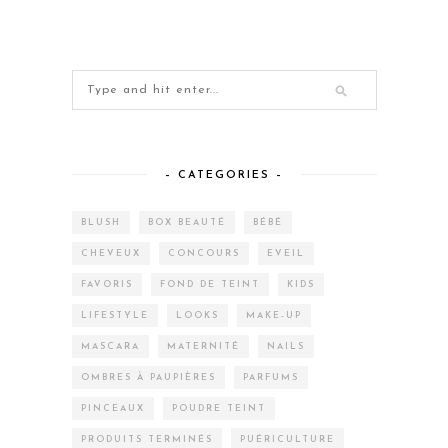
– CATEGORIES –
BLUSH
BOX BEAUTÉ
BÉBÉ
CHEVEUX
CONCOURS
EVEIL
FAVORIS
FOND DE TEINT
KIDS
LIFESTYLE
LOOKS
MAKE-UP
MASCARA
MATERNITÉ
NAILS
OMBRES À PAUPIÈRES
PARFUMS
PINCEAUX
POUDRE TEINT
PRODUITS TERMINÉS
PUÉRICULTURE