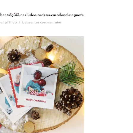
-shooting-de-noel-idee-cadeau-carteland-magnets
ar
alittleb
/
Laisser un commentaire