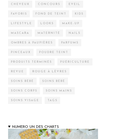
CHEVEUX
CONCOURS
EVEIL
FAVORIS
FOND DE TEINT
KIDS
LIFESTYLE
LOOKS
MAKE-UP
MASCARA
MATERNITÉ
NAILS
OMBRES À PAUPIÈRES
PARFUMS
PINCEAUX
POUDRE TEINT
PRODUITS TERMINÉS
PUÉRICULTURE
REVUE
ROUGE À LÈVRES
SOINS BÉBÉ
SOINS BÉBÉ
SOINS CORPS
SOINS MAINS
SOINS VISAGE
TAGS
NUMERO UN DES CHARTS