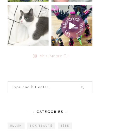
Me suivre sur IG !
– CATEGORIES –
BLUSH
BOX BEAUTÉ
BÉBÉ