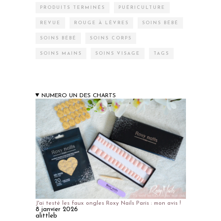
PRODUITS TERMINÉS
PUÉRICULTURE
REVUE
ROUGE À LÈVRES
SOINS BÉBÉ
SOINS BÉBÉ
SOINS CORPS
SOINS MAINS
SOINS VISAGE
TAGS
NUMERO UN DES CHARTS
J'ai testé les faux ongles Roxy Nails Paris : mon avis !
8 janvier 2026
alittleb