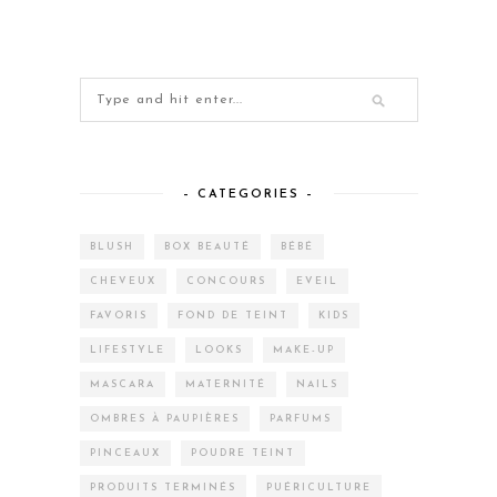
– CATEGORIES –
BLUSH
BOX BEAUTÉ
BÉBÉ
CHEVEUX
CONCOURS
EVEIL
FAVORIS
FOND DE TEINT
KIDS
LIFESTYLE
LOOKS
MAKE-UP
MASCARA
MATERNITÉ
NAILS
OMBRES À PAUPIÈRES
PARFUMS
PINCEAUX
POUDRE TEINT
PRODUITS TERMINÉS
PUÉRICULTURE