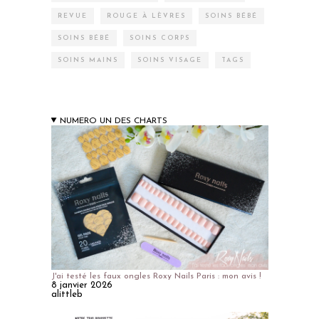
REVUE
ROUGE À LÈVRES
SOINS BÉBÉ
SOINS BÉBÉ
SOINS CORPS
SOINS MAINS
SOINS VISAGE
TAGS
NUMERO UN DES CHARTS
J'ai testé les faux ongles Roxy Nails Paris : mon avis !
8 janvier 2026
alittleb