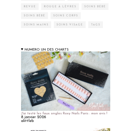
REVUE
ROUGE À LÈVRES
SOINS BÉBÉ
SOINS BÉBÉ
SOINS CORPS
SOINS MAINS
SOINS VISAGE
TAGS
NUMERO UN DES CHARTS
J'ai testé les faux ongles Roxy Nails Paris : mon avis !
8 janvier 2026
alittleb