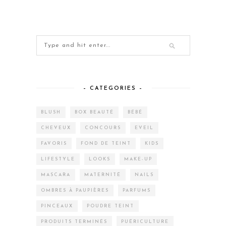
– CATEGORIES –
BLUSH
BOX BEAUTÉ
BÉBÉ
CHEVEUX
CONCOURS
EVEIL
FAVORIS
FOND DE TEINT
KIDS
LIFESTYLE
LOOKS
MAKE-UP
MASCARA
MATERNITÉ
NAILS
OMBRES À PAUPIÈRES
PARFUMS
PINCEAUX
POUDRE TEINT
PRODUITS TERMINÉS
PUÉRICULTURE