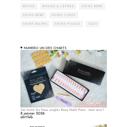
REVUE
ROUGE À LÈVRES
SOINS BÉBÉ
SOINS BÉBÉ
SOINS CORPS
SOINS MAINS
SOINS VISAGE
TAGS
NUMERO UN DES CHARTS
J'ai testé les faux ongles Roxy Nails Paris : mon avis !
8 janvier 2026
alittleb