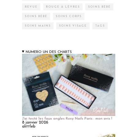
REVUE
ROUGE À LÈVRES
SOINS BÉBÉ
SOINS BÉBÉ
SOINS CORPS
SOINS MAINS
SOINS VISAGE
TAGS
NUMERO UN DES CHARTS
J'ai testé les faux ongles Roxy Nails Paris : mon avis !
8 janvier 2026
alittleb