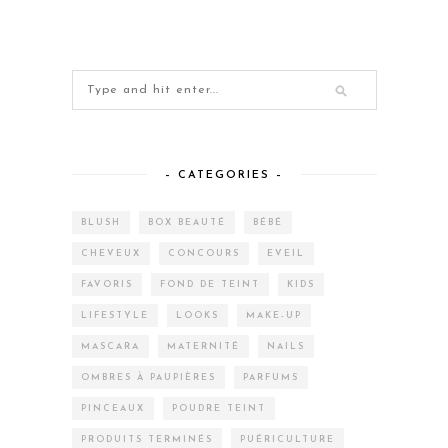
– CATEGORIES –
BLUSH
BOX BEAUTÉ
BÉBÉ
CHEVEUX
CONCOURS
EVEIL
FAVORIS
FOND DE TEINT
KIDS
LIFESTYLE
LOOKS
MAKE-UP
MASCARA
MATERNITÉ
NAILS
OMBRES À PAUPIÈRES
PARFUMS
PINCEAUX
POUDRE TEINT
PRODUITS TERMINÉS
PUÉRICULTURE