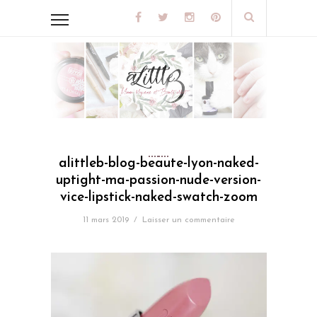
alittleb-blog-beaute-lyon-naked-
uptight-ma-passion-nude-version-
vice-lipstick-naked-swatch-zoom
11 mars 2019
/
Laisser un commentaire