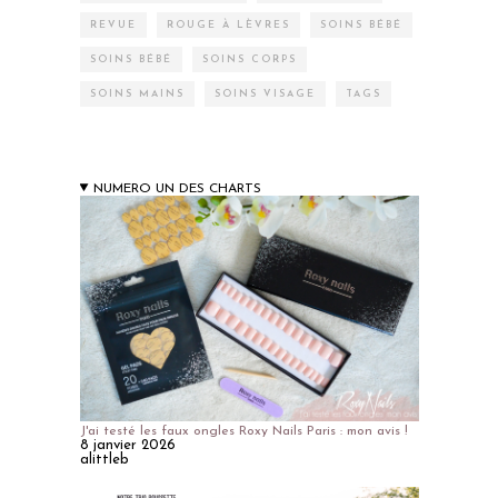
REVUE
ROUGE À LÈVRES
SOINS BÉBÉ
SOINS BÉBÉ
SOINS CORPS
SOINS MAINS
SOINS VISAGE
TAGS
NUMERO UN DES CHARTS
J'ai testé les faux ongles Roxy Nails Paris : mon avis !
8 janvier 2026
alittleb