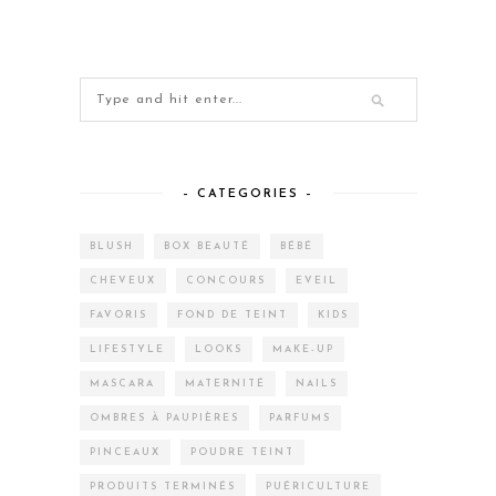
– CATEGORIES –
BLUSH
BOX BEAUTÉ
BÉBÉ
CHEVEUX
CONCOURS
EVEIL
FAVORIS
FOND DE TEINT
KIDS
LIFESTYLE
LOOKS
MAKE-UP
MASCARA
MATERNITÉ
NAILS
OMBRES À PAUPIÈRES
PARFUMS
PINCEAUX
POUDRE TEINT
PRODUITS TERMINÉS
PUÉRICULTURE