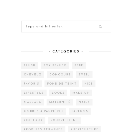
– CATEGORIES –
BLUSH
BOX BEAUTÉ
BÉBÉ
CHEVEUX
CONCOURS
EVEIL
FAVORIS
FOND DE TEINT
KIDS
LIFESTYLE
LOOKS
MAKE-UP
MASCARA
MATERNITÉ
NAILS
OMBRES À PAUPIÈRES
PARFUMS
PINCEAUX
POUDRE TEINT
PRODUITS TERMINÉS
PUÉRICULTURE