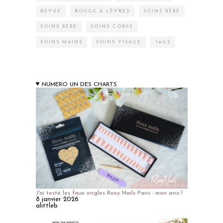
REVUE
ROUGE À LÈVRES
SOINS BÉBÉ
SOINS BÉBÉ
SOINS CORPS
SOINS MAINS
SOINS VISAGE
TAGS
NUMERO UN DES CHARTS
J'ai testé les faux ongles Roxy Nails Paris : mon avis !
8 janvier 2026
alittleb