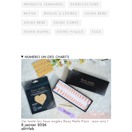
PRODUITS TERMINÉS
PUÉRICULTURE
REVUE
ROUGE À LÈVRES
SOINS BÉBÉ
SOINS BÉBÉ
SOINS CORPS
SOINS MAINS
SOINS VISAGE
TAGS
NUMERO UN DES CHARTS
J'ai testé les faux ongles Roxy Nails Paris : mon avis !
8 janvier 2026
alittleb