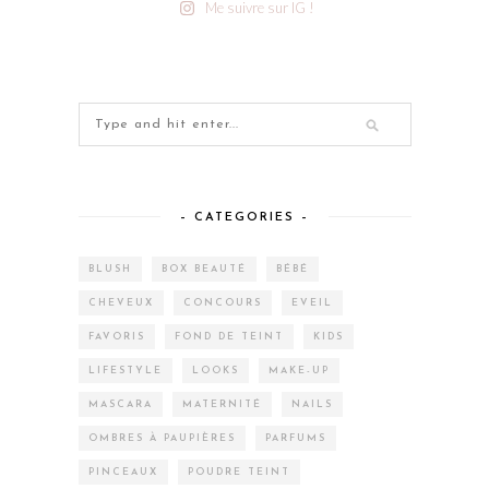
Me suivre sur IG !
– CATEGORIES –
BLUSH
BOX BEAUTÉ
BÉBÉ
CHEVEUX
CONCOURS
EVEIL
FAVORIS
FOND DE TEINT
KIDS
LIFESTYLE
LOOKS
MAKE-UP
MASCARA
MATERNITÉ
NAILS
OMBRES À PAUPIÈRES
PARFUMS
PINCEAUX
POUDRE TEINT