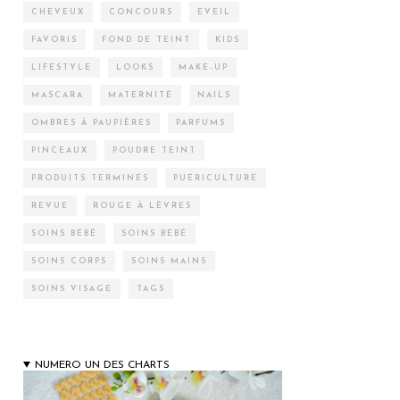
CHEVEUX
CONCOURS
EVEIL
FAVORIS
FOND DE TEINT
KIDS
LIFESTYLE
LOOKS
MAKE-UP
MASCARA
MATERNITÉ
NAILS
OMBRES À PAUPIÈRES
PARFUMS
PINCEAUX
POUDRE TEINT
PRODUITS TERMINÉS
PUÉRICULTURE
REVUE
ROUGE À LÈVRES
SOINS BÉBÉ
SOINS BÉBÉ
SOINS CORPS
SOINS MAINS
SOINS VISAGE
TAGS
NUMERO UN DES CHARTS