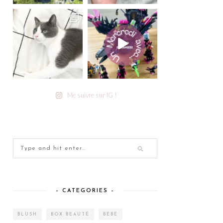
Me suivre sur IG !
– CATEGORIES –
BLUSH
BOX BEAUTÉ
BÉBÉ