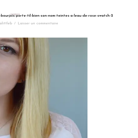
-bourjois-porte-til-bien-son-nom-teintes-a-leau-de-rose-swatch-2
alittleb
/
Laisser un commentaire