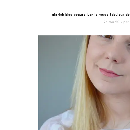
alittleb-blog-beaute-lyon-le-rouge-fabuleux-de
24 mai 2019
par