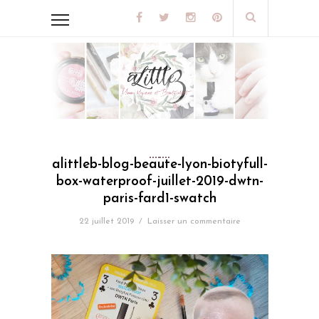
alittleb-blog-beaute-lyon-biotyfull-
box-waterproof-juillet-2019-dwtn-
paris-fard1-swatch
22 juillet 2019
/
Laisser un commentaire