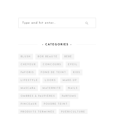
– CATEGORIES –
BLUSH
BOX BEAUTÉ
BÉBÉ
CHEVEUX
CONCOURS
EVEIL
FAVORIS
FOND DE TEINT
KIDS
LIFESTYLE
LOOKS
MAKE-UP
MASCARA
MATERNITÉ
NAILS
OMBRES À PAUPIÈRES
PARFUMS
PINCEAUX
POUDRE TEINT
PRODUITS TERMINÉS
PUÉRICULTURE