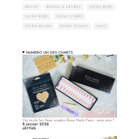
REVUE
ROUGE À LÈVRES
SOINS BÉBÉ
SOINS BÉBÉ
SOINS CORPS
SOINS MAINS
SOINS VISAGE
TAGS
NUMERO UN DES CHARTS
J'ai testé les faux ongles Roxy Nails Paris : mon avis !
8 janvier 2026
alittleb