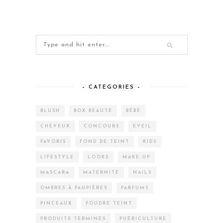
– CATEGORIES –
BLUSH
BOX BEAUTÉ
BÉBÉ
CHEVEUX
CONCOURS
EVEIL
FAVORIS
FOND DE TEINT
KIDS
LIFESTYLE
LOOKS
MAKE-UP
MASCARA
MATERNITÉ
NAILS
OMBRES À PAUPIÈRES
PARFUMS
PINCEAUX
POUDRE TEINT
PRODUITS TERMINÉS
PUÉRICULTURE