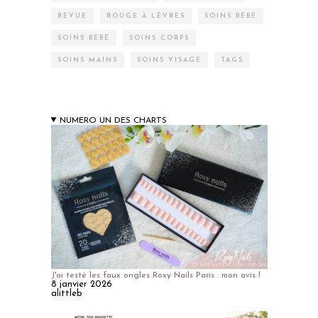
REVUE
ROUGE À LÈVRES
SOINS BÉBÉ
SOINS BÉBÉ
SOINS CORPS
SOINS MAINS
SOINS VISAGE
TAGS
NUMERO UN DES CHARTS
J'ai testé les faux ongles Roxy Nails Paris : mon avis !
8 janvier 2026
alittleb