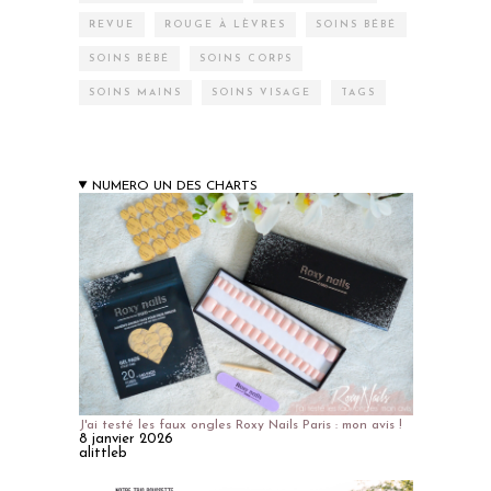
REVUE
ROUGE À LÈVRES
SOINS BÉBÉ
SOINS BÉBÉ
SOINS CORPS
SOINS MAINS
SOINS VISAGE
TAGS
NUMERO UN DES CHARTS
J'ai testé les faux ongles Roxy Nails Paris : mon avis !
8 janvier 2026
alittleb