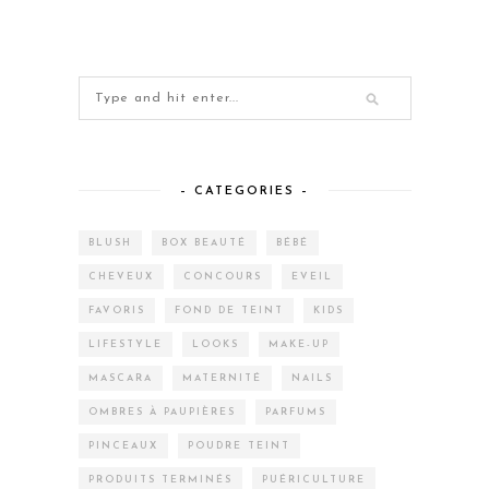
– CATEGORIES –
BLUSH
BOX BEAUTÉ
BÉBÉ
CHEVEUX
CONCOURS
EVEIL
FAVORIS
FOND DE TEINT
KIDS
LIFESTYLE
LOOKS
MAKE-UP
MASCARA
MATERNITÉ
NAILS
OMBRES À PAUPIÈRES
PARFUMS
PINCEAUX
POUDRE TEINT
PRODUITS TERMINÉS
PUÉRICULTURE