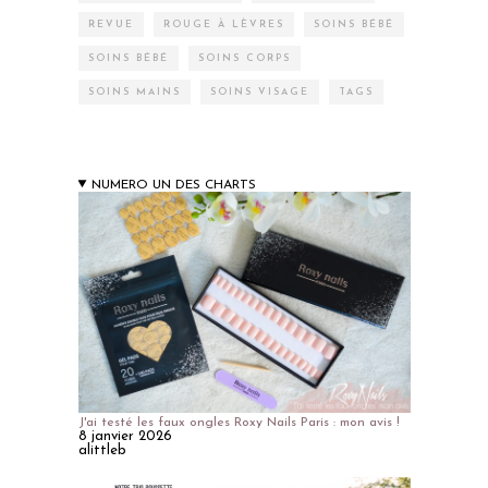
REVUE
ROUGE À LÈVRES
SOINS BÉBÉ
SOINS BÉBÉ
SOINS CORPS
SOINS MAINS
SOINS VISAGE
TAGS
NUMERO UN DES CHARTS
J'ai testé les faux ongles Roxy Nails Paris : mon avis !
8 janvier 2026
alittleb