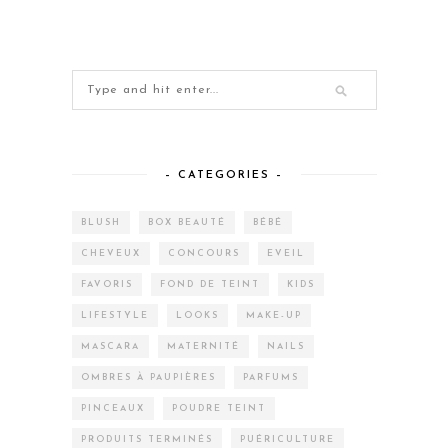
– CATEGORIES –
BLUSH
BOX BEAUTÉ
BÉBÉ
CHEVEUX
CONCOURS
EVEIL
FAVORIS
FOND DE TEINT
KIDS
LIFESTYLE
LOOKS
MAKE-UP
MASCARA
MATERNITÉ
NAILS
OMBRES À PAUPIÈRES
PARFUMS
PINCEAUX
POUDRE TEINT
PRODUITS TERMINÉS
PUÉRICULTURE