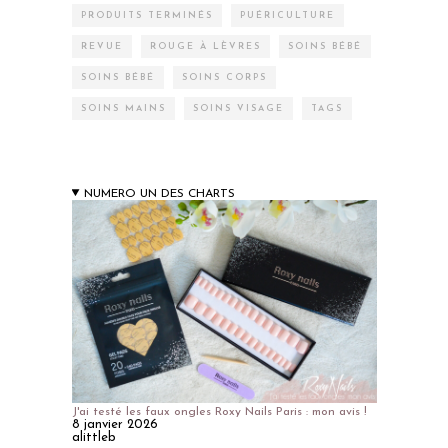
PRODUITS TERMINÉS
PUÉRICULTURE
REVUE
ROUGE À LÈVRES
SOINS BÉBÉ
SOINS BÉBÉ
SOINS CORPS
SOINS MAINS
SOINS VISAGE
TAGS
NUMERO UN DES CHARTS
J'ai testé les faux ongles Roxy Nails Paris : mon avis !
8 janvier 2026
alittleb