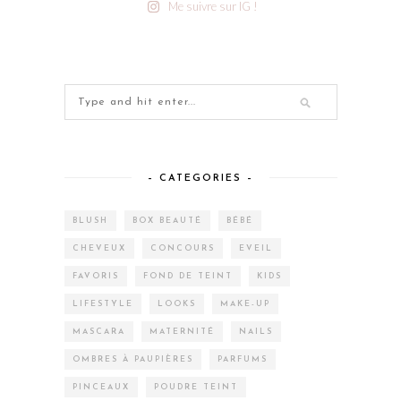
Me suivre sur IG !
– CATEGORIES –
BLUSH
BOX BEAUTÉ
BÉBÉ
CHEVEUX
CONCOURS
EVEIL
FAVORIS
FOND DE TEINT
KIDS
LIFESTYLE
LOOKS
MAKE-UP
MASCARA
MATERNITÉ
NAILS
OMBRES À PAUPIÈRES
PARFUMS
PINCEAUX
POUDRE TEINT