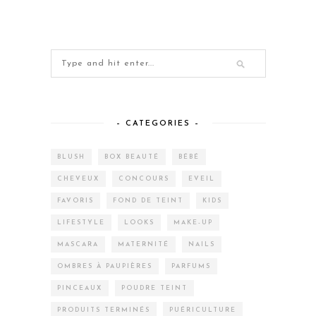
– CATEGORIES –
BLUSH
BOX BEAUTÉ
BÉBÉ
CHEVEUX
CONCOURS
EVEIL
FAVORIS
FOND DE TEINT
KIDS
LIFESTYLE
LOOKS
MAKE-UP
MASCARA
MATERNITÉ
NAILS
OMBRES À PAUPIÈRES
PARFUMS
PINCEAUX
POUDRE TEINT
PRODUITS TERMINÉS
PUÉRICULTURE