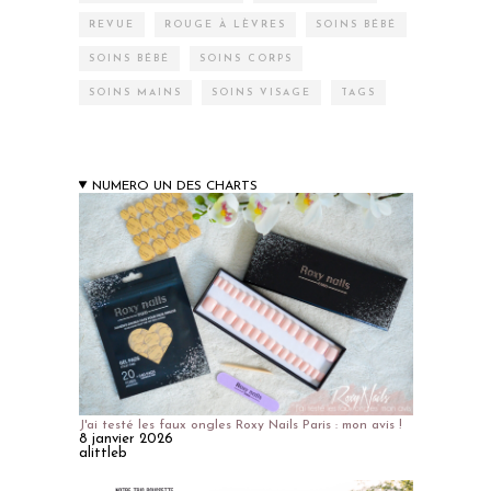
REVUE
ROUGE À LÈVRES
SOINS BÉBÉ
SOINS BÉBÉ
SOINS CORPS
SOINS MAINS
SOINS VISAGE
TAGS
NUMERO UN DES CHARTS
J'ai testé les faux ongles Roxy Nails Paris : mon avis !
8 janvier 2026
alittleb