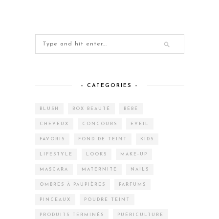
– CATEGORIES –
BLUSH
BOX BEAUTÉ
BÉBÉ
CHEVEUX
CONCOURS
EVEIL
FAVORIS
FOND DE TEINT
KIDS
LIFESTYLE
LOOKS
MAKE-UP
MASCARA
MATERNITÉ
NAILS
OMBRES À PAUPIÈRES
PARFUMS
PINCEAUX
POUDRE TEINT
PRODUITS TERMINÉS
PUÉRICULTURE