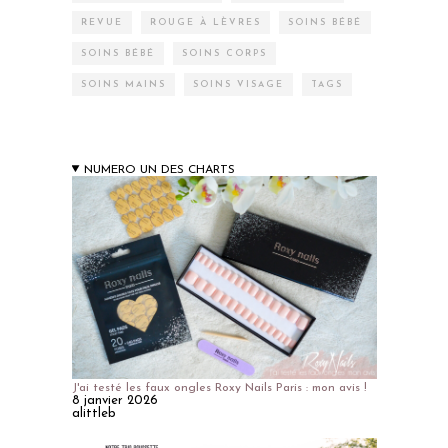
REVUE
ROUGE À LÈVRES
SOINS BÉBÉ
SOINS BÉBÉ
SOINS CORPS
SOINS MAINS
SOINS VISAGE
TAGS
NUMERO UN DES CHARTS
J'ai testé les faux ongles Roxy Nails Paris : mon avis !
8 janvier 2026
alittleb