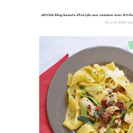
alittleb-blog-beaute-lifestyle-une-semaine-avec-Kitch
22 avril 2020
par