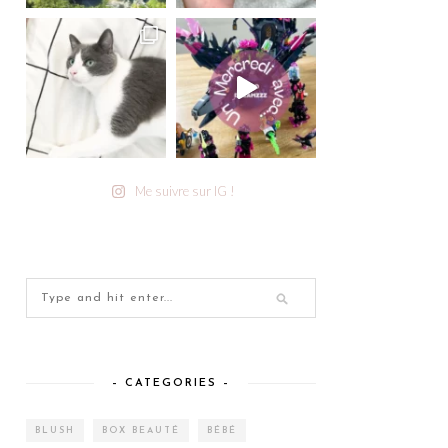
Me suivre sur IG !
– CATEGORIES –
BLUSH
BOX BEAUTÉ
BÉBÉ