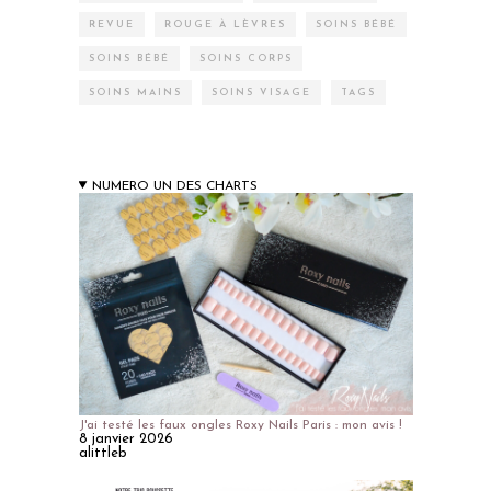
REVUE
ROUGE À LÈVRES
SOINS BÉBÉ
SOINS BÉBÉ
SOINS CORPS
SOINS MAINS
SOINS VISAGE
TAGS
NUMERO UN DES CHARTS
J'ai testé les faux ongles Roxy Nails Paris : mon avis !
8 janvier 2026
alittleb