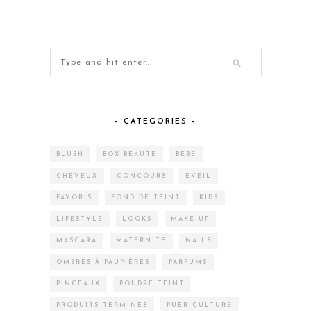
– CATEGORIES –
BLUSH
BOX BEAUTÉ
BÉBÉ
CHEVEUX
CONCOURS
EVEIL
FAVORIS
FOND DE TEINT
KIDS
LIFESTYLE
LOOKS
MAKE-UP
MASCARA
MATERNITÉ
NAILS
OMBRES À PAUPIÈRES
PARFUMS
PINCEAUX
POUDRE TEINT
PRODUITS TERMINÉS
PUÉRICULTURE