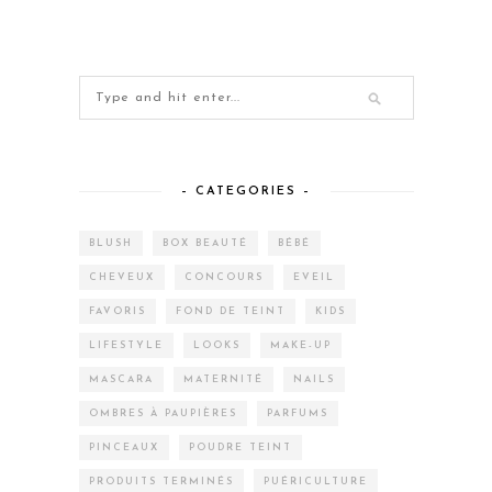
– CATEGORIES –
BLUSH
BOX BEAUTÉ
BÉBÉ
CHEVEUX
CONCOURS
EVEIL
FAVORIS
FOND DE TEINT
KIDS
LIFESTYLE
LOOKS
MAKE-UP
MASCARA
MATERNITÉ
NAILS
OMBRES À PAUPIÈRES
PARFUMS
PINCEAUX
POUDRE TEINT
PRODUITS TERMINÉS
PUÉRICULTURE