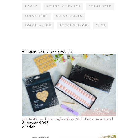
REVUE
ROUGE À LÈVRES
SOINS BÉBÉ
SOINS BÉBÉ
SOINS CORPS
SOINS MAINS
SOINS VISAGE
TAGS
NUMERO UN DES CHARTS
J'ai testé les faux ongles Roxy Nails Paris : mon avis !
8 janvier 2026
alittleb