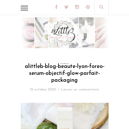
alittleb-blog-beaute-lyon-foreo-
serum-objectif-glow-parfait-
packaging
12 octobre 2020
/
Laisser un commentaire