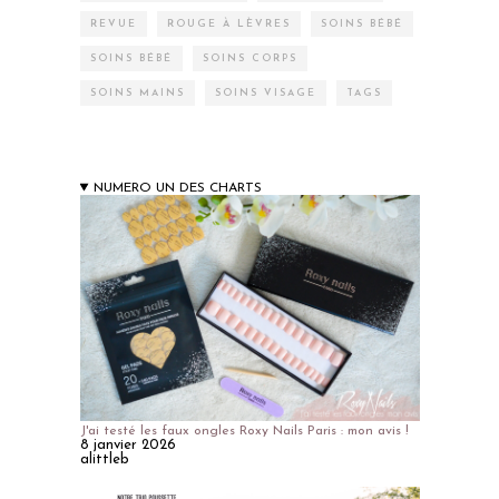
REVUE
ROUGE À LÈVRES
SOINS BÉBÉ
SOINS BÉBÉ
SOINS CORPS
SOINS MAINS
SOINS VISAGE
TAGS
NUMERO UN DES CHARTS
J'ai testé les faux ongles Roxy Nails Paris : mon avis !
8 janvier 2026
alittleb