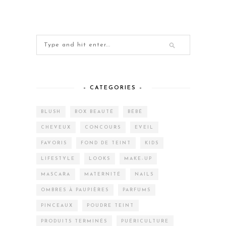
– CATEGORIES –
BLUSH
BOX BEAUTÉ
BÉBÉ
CHEVEUX
CONCOURS
EVEIL
FAVORIS
FOND DE TEINT
KIDS
LIFESTYLE
LOOKS
MAKE-UP
MASCARA
MATERNITÉ
NAILS
OMBRES À PAUPIÈRES
PARFUMS
PINCEAUX
POUDRE TEINT
PRODUITS TERMINÉS
PUÉRICULTURE