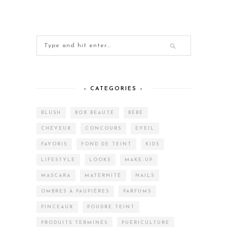
– CATEGORIES –
BLUSH
BOX BEAUTÉ
BÉBÉ
CHEVEUX
CONCOURS
EVEIL
FAVORIS
FOND DE TEINT
KIDS
LIFESTYLE
LOOKS
MAKE-UP
MASCARA
MATERNITÉ
NAILS
OMBRES À PAUPIÈRES
PARFUMS
PINCEAUX
POUDRE TEINT
PRODUITS TERMINÉS
PUÉRICULTURE