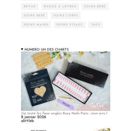
REVUE
ROUGE À LÈVRES
SOINS BÉBÉ
SOINS BÉBÉ
SOINS CORPS
SOINS MAINS
SOINS VISAGE
TAGS
NUMERO UN DES CHARTS
J'ai testé les faux ongles Roxy Nails Paris : mon avis !
8 janvier 2026
alittleb