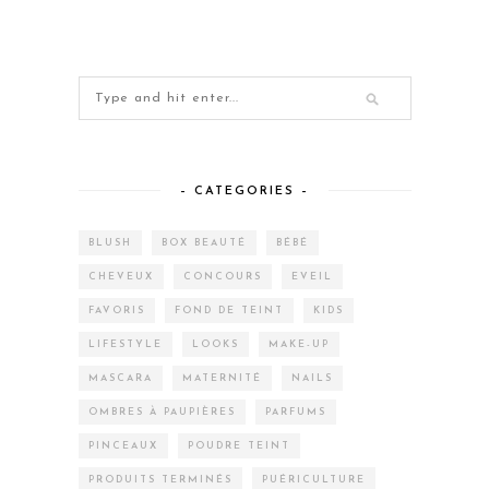
– CATEGORIES –
BLUSH
BOX BEAUTÉ
BÉBÉ
CHEVEUX
CONCOURS
EVEIL
FAVORIS
FOND DE TEINT
KIDS
LIFESTYLE
LOOKS
MAKE-UP
MASCARA
MATERNITÉ
NAILS
OMBRES À PAUPIÈRES
PARFUMS
PINCEAUX
POUDRE TEINT
PRODUITS TERMINÉS
PUÉRICULTURE