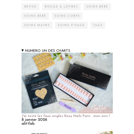
REVUE
ROUGE À LÈVRES
SOINS BÉBÉ
SOINS BÉBÉ
SOINS CORPS
SOINS MAINS
SOINS VISAGE
TAGS
NUMERO UN DES CHARTS
J'ai testé les faux ongles Roxy Nails Paris : mon avis !
8 janvier 2026
alittleb