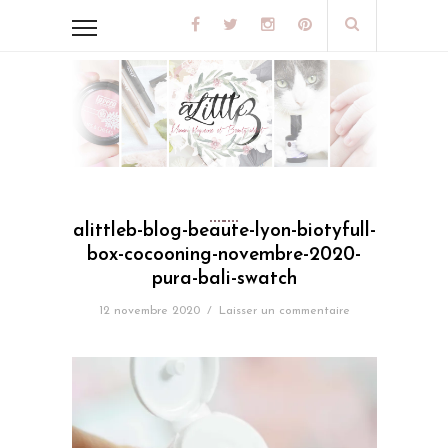
alittleb-blog-beaute-lyon-biotyfull-
box-cocooning-novembre-2020-
pura-bali-swatch
12 novembre 2020
/
Laisser un commentaire