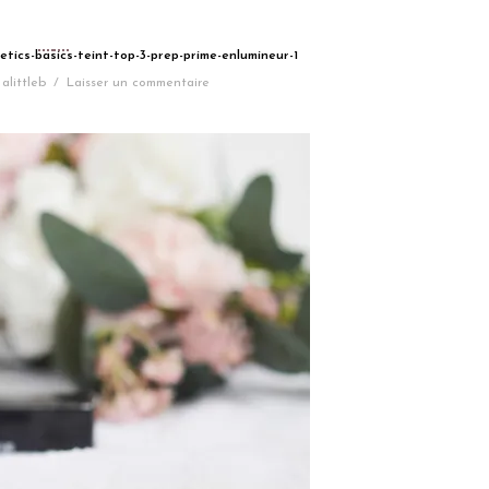
tics-basics-teint-top-3-prep-prime-enlumineur-1
alittleb
/
Laisser un commentaire