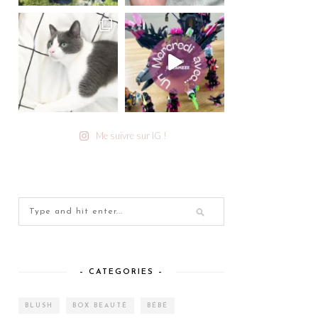
Me suivre sur IG !
– CATEGORIES –
BLUSH
BOX BEAUTÉ
BÉBÉ