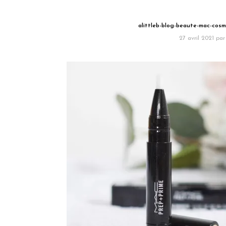
alittleb-blog-beaute-mac-cosme
27 avril 2021
par