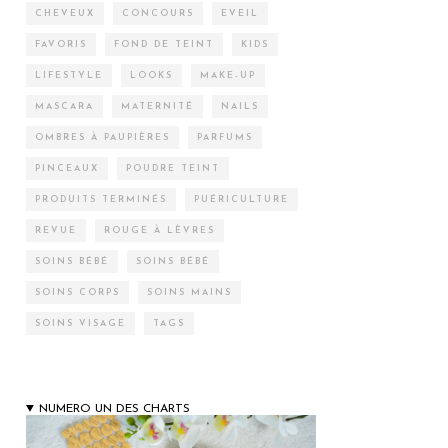
CHEVEUX
CONCOURS
EVEIL
FAVORIS
FOND DE TEINT
KIDS
LIFESTYLE
LOOKS
MAKE-UP
MASCARA
MATERNITÉ
NAILS
OMBRES À PAUPIÈRES
PARFUMS
PINCEAUX
POUDRE TEINT
PRODUITS TERMINÉS
PUÉRICULTURE
REVUE
ROUGE À LÈVRES
SOINS BÉBÉ
SOINS BÉBÉ
SOINS CORPS
SOINS MAINS
SOINS VISAGE
TAGS
NUMERO UN DES CHARTS