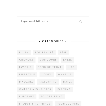
– CATEGORIES –
BLUSH
BOX BEAUTÉ
BÉBÉ
CHEVEUX
CONCOURS
EVEIL
FAVORIS
FOND DE TEINT
KIDS
LIFESTYLE
LOOKS
MAKE-UP
MASCARA
MATERNITÉ
NAILS
OMBRES À PAUPIÈRES
PARFUMS
PINCEAUX
POUDRE TEINT
PRODUITS TERMINÉS
PUÉRICULTURE