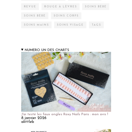
REVUE
ROUGE À LÈVRES
SOINS BÉBÉ
SOINS BÉBÉ
SOINS CORPS
SOINS MAINS
SOINS VISAGE
TAGS
NUMERO UN DES CHARTS
J'ai testé les faux ongles Roxy Nails Paris : mon avis !
8 janvier 2026
alittleb