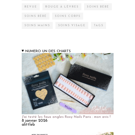
REVUE
ROUGE À LÈVRES
SOINS BÉBÉ
SOINS BÉBÉ
SOINS CORPS
SOINS MAINS
SOINS VISAGE
TAGS
NUMERO UN DES CHARTS
J'ai testé les faux ongles Roxy Nails Paris : mon avis !
8 janvier 2026
alittleb