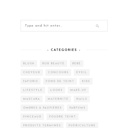
– CATEGORIES –
BLUSH
BOX BEAUTÉ
BÉBÉ
CHEVEUX
CONCOURS
EVEIL
FAVORIS
FOND DE TEINT
KIDS
LIFESTYLE
LOOKS
MAKE-UP
MASCARA
MATERNITÉ
NAILS
OMBRES À PAUPIÈRES
PARFUMS
PINCEAUX
POUDRE TEINT
PRODUITS TERMINÉS
PUÉRICULTURE