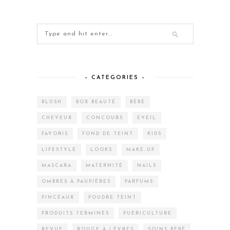
– CATEGORIES –
BLUSH
BOX BEAUTÉ
BÉBÉ
CHEVEUX
CONCOURS
EVEIL
FAVORIS
FOND DE TEINT
KIDS
LIFESTYLE
LOOKS
MAKE-UP
MASCARA
MATERNITÉ
NAILS
OMBRES À PAUPIÈRES
PARFUMS
PINCEAUX
POUDRE TEINT
PRODUITS TERMINÉS
PUÉRICULTURE
REVUE
ROUGE À LÈVRES
SOINS BÉBÉ