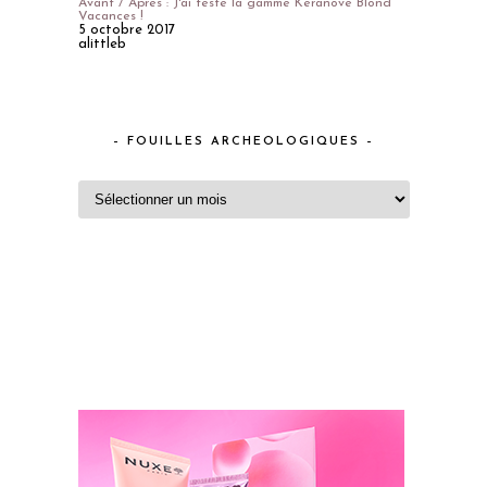
Avant / Après : J'ai testé la gamme Keranove Blond
Vacances !
5 octobre 2017
alittleb
– FOUILLES ARCHEOLOGIQUES –