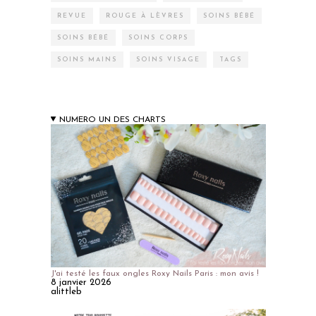
REVUE
ROUGE À LÈVRES
SOINS BÉBÉ
SOINS BÉBÉ
SOINS CORPS
SOINS MAINS
SOINS VISAGE
TAGS
NUMERO UN DES CHARTS
J'ai testé les faux ongles Roxy Nails Paris : mon avis !
8 janvier 2026
alittleb