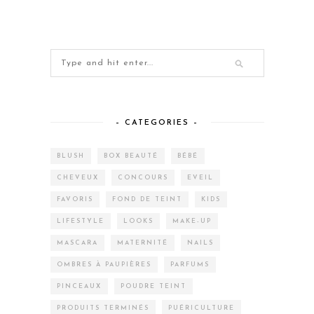
– CATEGORIES –
BLUSH
BOX BEAUTÉ
BÉBÉ
CHEVEUX
CONCOURS
EVEIL
FAVORIS
FOND DE TEINT
KIDS
LIFESTYLE
LOOKS
MAKE-UP
MASCARA
MATERNITÉ
NAILS
OMBRES À PAUPIÈRES
PARFUMS
PINCEAUX
POUDRE TEINT
PRODUITS TERMINÉS
PUÉRICULTURE